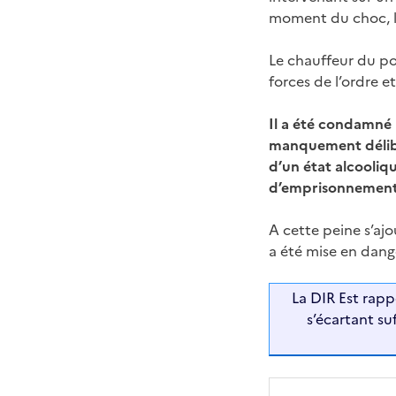
moment du choc, l
Le chauffeur du po
forces de l’ordre e
Il a été condamné l
manquement délibé
d’un état alcooliq
d’emprisonnement a
A cette peine s’ajo
a été mise en dan
La DIR Est rapp
s’écartant s