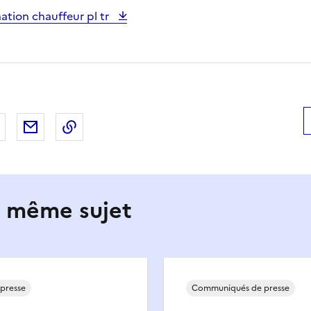
tion chauffeur pl tr
 Facebook
er sur X
Partager sur LinkedIn
Partager par email
Copier le lien de la page dans le presse-pap
e même sujet
presse
Communiqués de presse