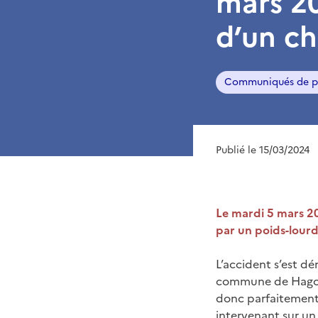
mars 20
d’un ch
Communiqués de p
Publié le 15/03/2024
Le mardi 5 mars 20
par un poids-lourd
L’accident s’est dé
commune de Hagonda
donc parfaitement 
intervenant sur un