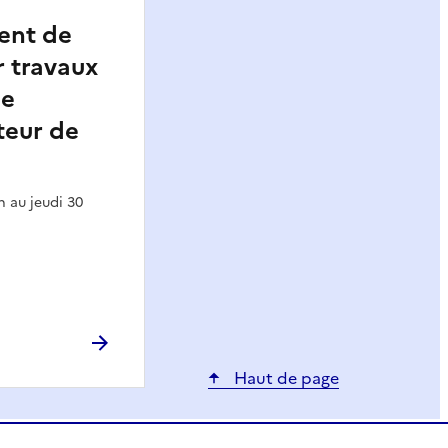
ent de
r travaux
de
teur de
h au jeudi 30
Haut de page