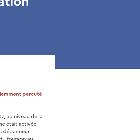
ation
iolemment percuté
tz, au niveau de la
e était activée,
 un dépanneur
 du fourgon au