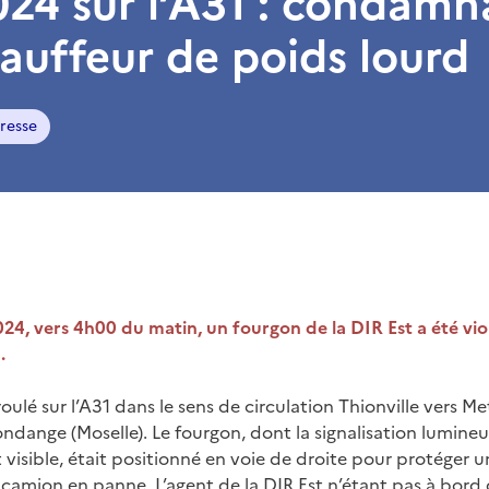
24 sur l’A31 : condamn
auffeur de poids lourd
resse
24, vers 4h00 du matin, un fourgon de la DIR Est a été v
.
roulé sur l’A31 dans le sens de circulation Thionville vers Me
nge (Moselle). Le fourgon, dont la signalisation lumineus
visible, était positionné en voie de droite pour protéger
 camion en panne. L’agent de la DIR Est n’étant pas à bord