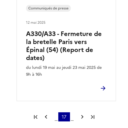
Communiqués de presse
12 mai 2025
A330/A33 - Fermeture de
la bretelle Paris vers
Épinal (54) (Report de
dates)
du lundi 19 mai au jeudi 23 mai 2025 de
9h à 16h
Première page
Page précédente
17
Page suivante
Dernière page
…
…