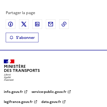
Partager la page
Partager sur Facebook
Partager sur X
Partager sur LinkedIn
Partager par email
Copier le lien de la 
S'abonner
MINISTÈRE
DES TRANSPORTS
info.gouv.fr
service-public.gouv.fr
legifrance.gouv.fr
data.gouv.fr