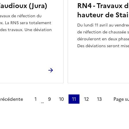
audioux (Jura)
RN4 - Travaux d
hauteur de Stai
travaux de réfection du
oux. La RN5 sera totalement
Du lundi 11 avril au vendre
 des travaux. Une déviation
de réfection de chaussée s
dérouleront en deux phase
Des déviations seront mise
ge
précédente
1
9
10
11
12
13
Page s
…