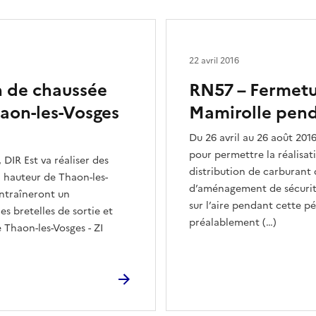
22 avril 2016
n de chaussée
RN57 – Fermetur
haon-les-Vosges
Mamirolle pend
Du 26 avril au 26 août 2016
pour permettre la réalisat
 DIR Est va réaliser des
distribution de carburant 
à hauteur de Thaon-les-
d’aménagement de sécurité
entraîneront un
sur l’aire pendant cette p
s bretelles de sortie et
préalablement (…)
Thaon-les-Vosges - ZI