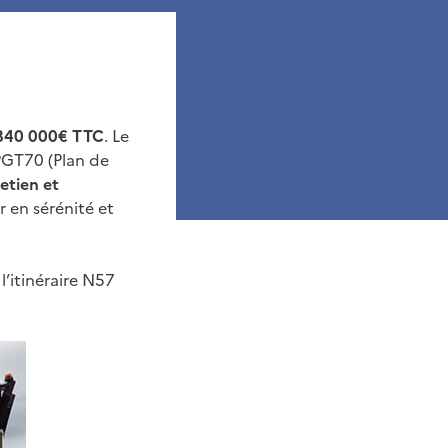
40 000€ TTC
. Le
 PGT70 (Plan de
etien et
r en sérénité et
l’itinéraire N57