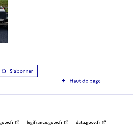
S'abonner
ier
Haut de page
gouv.fr
legifrance.gouv.fr
data.gouv.fr