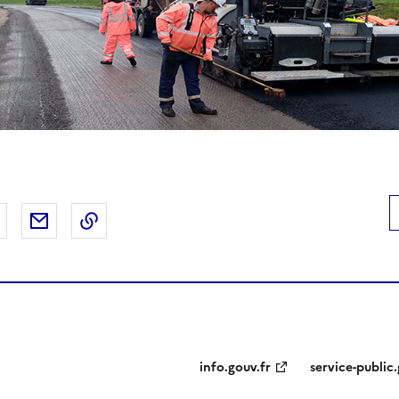
 Facebook
er sur X
Partager sur LinkedIn
Partager par email
Copier le lien de la page dans le presse-pap
info.gouv.fr
service-public.