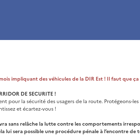
e
ois impliquant des véhicules de la DIR Est ! Il faut que ça 
RRIDOR DE SECURITE !
ent pour la sécurité des usagers de la route. Protégeons-les 
ntissez et écartez-vous !
vra sans relâche la lutte contre les comportements irrespon
la lui sera possible une procédure pénale à l’encontre de 