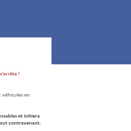
s’arrête !
: véhicules en
sables et initiera
tout contrevenant.